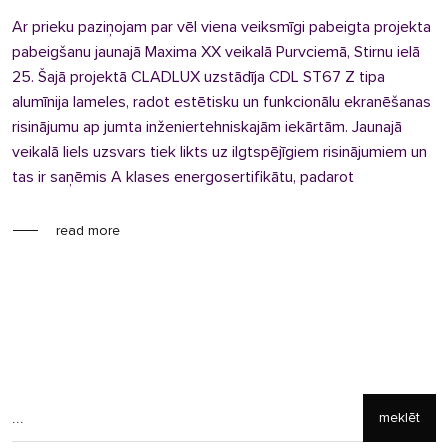
Ar prieku paziņojam par vēl viena veiksmīgi pabeigta projekta
pabeigšanu jaunajā Maxima XX veikalā Purvciemā, Stirnu ielā
25. Šajā projektā CLADLUX uzstādīja CDL ST67 Z tipa
alumīnija lameles, radot estētisku un funkcionālu ekranēšanas
risinājumu ap jumta inženiertehniskajām iekārtām. Jaunajā
veikalā liels uzsvars tiek likts uz ilgtspējīgiem risinājumiem un
tas ir saņēmis A klases energosertifikātu, padarot
read more
meklēt