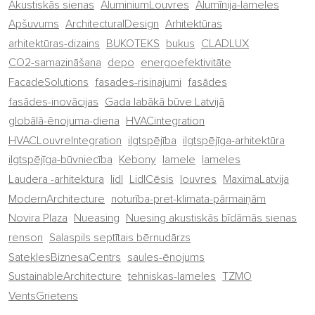
Akustiskās sienas
AluminiumLouvres
Alumīnija-lameles
Apšuvums
ArchitecturalDesign
Arhitektūras
arhitektūras-dizains
BUKOTEKS
bukus
CLADLUX
CO2-samazināšana
depo
energoefektivitāte
FacadeSolutions
fasades-risinajumi
fasādes
fasādes-inovācijas
Gada labākā būve Latvijā
globālā-ēnojuma-diena
HVACintegration
HVACLouvreIntegration
ilgtspējība
ilgtspējīga-arhitektūra
ilgtspējīga-būvniecība
Kebony
lamele
lameles
Laudera -arhitektura
lidl
LidlCēsis
louvres
MaximaLatvija
ModernArchitecture
noturība-pret-klimata-pārmaiņām
Novira Plaza
Nueasing
Nuesing akustiskās bīdāmās sienas
renson
Salaspils septītais bērnudārzs
SateklesBiznesaCentrs
saules-ēnojums
SustainableArchitecture
tehniskas-lameles
TZMO
VentsGrietens