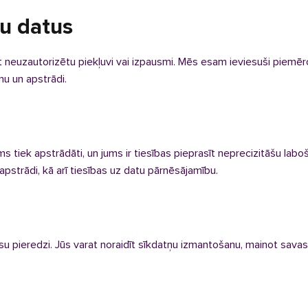
u datus
neuzautorizētu piekļuvi vai izpausmi. Mēs esam ieviesuši piemē
nu un apstrādi.
ums tiek apstrādāti, un jums ir tiesības pieprasīt neprecizitāšu labo
 apstrādi, kā arī tiesības uz datu pārnēsājamību.
su pieredzi. Jūs varat noraidīt sīkdatņu izmantošanu, mainot sava