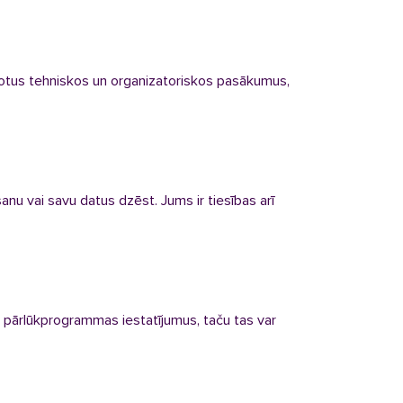
rotus tehniskos un organizatoriskos pasākumus,
šanu vai savu datus dzēst. Jums ir tiesības arī
s pārlūkprogrammas iestatījumus, taču tas var