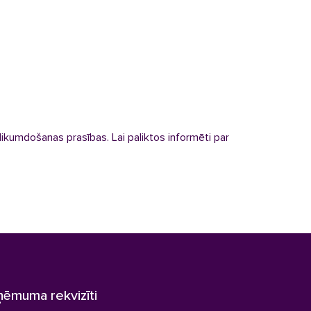
likumdošanas prasības. Lai paliktos informēti par
ņēmuma rekvizīti