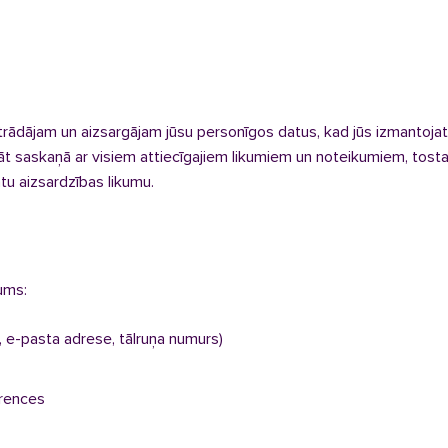
strādājam un aizsargājam jūsu personīgos datus, kad jūs izmantojat
 saskaņā ar visiem attiecīgajiem likumiem un noteikumiem, tostar
tu aizsardzības likumu.
jums:
, e-pasta adrese, tālruņa numurs)
erences