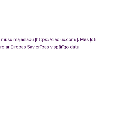
 mūsu mājaslapu [https://cladlux.com/]. Mēs ļoti
p ar Eiropas Savienības vispārīgo datu