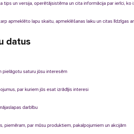
a tips un versija, operētājsistēma un cita informācija par ierīci, ko
tarp apmeklēto lapu skaitu, apmeklēšanas laiku un citas līdzīgas a
u datus
n pielāgotu saturu jūsu interesēm
jumus, par kuriem jūs esat izrādījis interesi
mājaslapas darbību
mus, piemēram, par mūsu produktiem, pakalpojumiem un akcijām