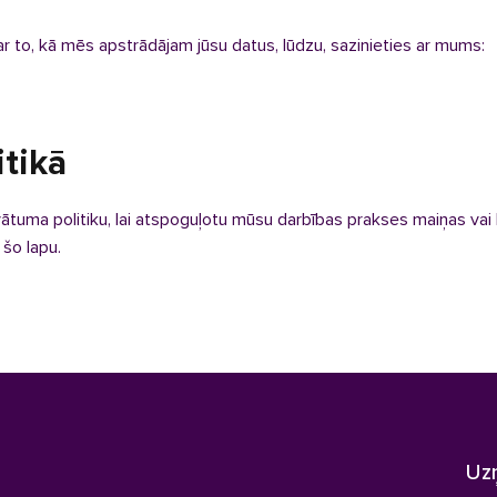
 par to, kā mēs apstrādājam jūsu datus, lūdzu, sazinieties ar mums:
itikā
vātuma politiku, lai atspoguļotu mūsu darbības prakses maiņas vai 
 šo lapu.
Uz