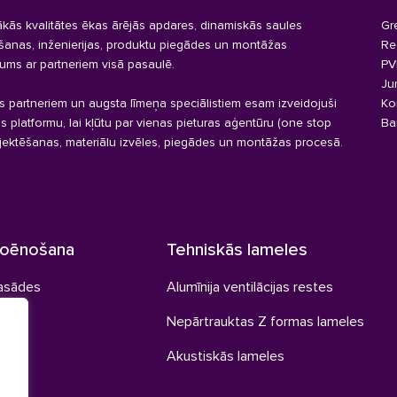
kās kvalitātes ēkas ārējās apdares, dinamiskās saules
Gr
ēšanas, inženierijas, produktu piegādes un montāžas
Re
ums ar partneriem visā pasaulē.
PV
Ju
s partneriem un augsta līmeņa speciālistiem esam izveidojuši
Ko
as platformu, lai kļūtu par vienas pieturas aģentūru (one stop
Ba
jektēšanas, materiālu izvēles, piegādes un montāžas procesā.
noēnošana
Tehniskās lameles
fasādes
Alumīnija ventilācijas restes
les
Nepārtrauktas Z formas lameles
Akustiskās lameles