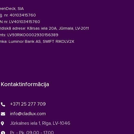
eenDeck, SIA
ģ. nr. 40103415760
N nr. LV40103415760
ridiskā adrese: Kārsas iela 20A, Jūrmala, LV-2011
nts: LV93RIKO0002930156389
nka: Luminor Bank AS, SWIFT RIKOLV2X
Kontaktinformācija
+371 25 277 709
info@cladlux.com
Jūrkalnes iela 1, Rīga, LV-1046
Pr. - Pk. 09.00 - 17.00