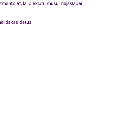
 izmantojat, lai piekļūtu mūsu mājaslapai
nalītiskas datus