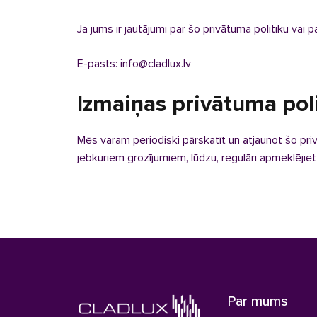
Ja jums ir jautājumi par šo privātuma politiku vai
E-pasts: info@cladlux.lv
Izmaiņas privātuma pol
Mēs varam periodiski pārskatīt un atjaunot šo pri
jebkuriem grozījumiem, lūdzu, regulāri apmeklējiet
Par mums