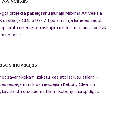
 XX veikals
eigta projekta pabeigšanu jaunajā Maxima XX veikalā
X uzstādīja CDL ST67 Z tipa alumīnija lameles, radot
 ap jumta inženiertehniskajām iekārtām. Jaunajā veikalā
em un tas ir
ases inovācijas
ķiriet savam kokam izskatu, kas atbilst jūsu stilam —
ādes iespējām un krāsu iespējām Kebony Clear un
 lai atbilstu dažādiem stiliem. Kebony caurspīdīgās