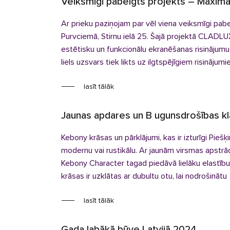
Veiksmīgi pabeigts projekts – Maxima
Ar prieku paziņojam par vēl viena veiksmīgi pab
Purvciemā, Stirnu ielā 25. Šajā projektā CLADLU
estētisku un funkcionālu ekranēšanas risinājumu
liels uzsvars tiek likts uz ilgtspējīgiem risinājumi
lasīt tālāk
Jaunas apdares un B ugunsdrošības kl
Kebony krāsas un pārklājumi, kas ir izturīgi Pieš
modernu vai rustikālu. Ar jaunām virsmas apstr
Kebony Character tagad piedāvā lielāku elastību,
krāsas ir uzklātas ar dubultu otu, lai nodrošinātu
lasīt tālāk
Gada labākā būve Latvijā 2024