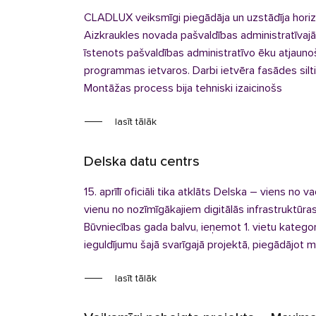
CLADLUX veiksmīgi piegādāja un uzstādīja horiz
Aizkraukles novada pašvaldības administratīvajām
īstenots pašvaldības administratīvo ēku atjaun
programmas ietvaros. Darbi ietvēra fasādes sil
Montāžas process bija tehniski izaicinošs
lasīt tālāk
Delska datu centrs
15. aprīlī oficiāli tika atklāts Delska – viens no
vienu no nozīmīgākajiem digitālās infrastruktūras 
Būvniecības gada balvu, ieņemot 1. vietu katego
ieguldījumu šajā svarīgajā projektā, piegādājot m
lasīt tālāk