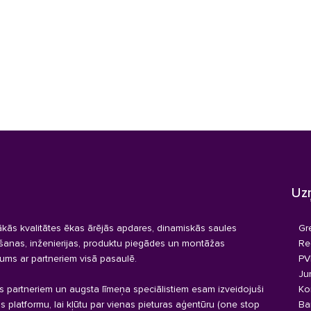
Uz
kās kvalitātes ēkas ārējās apdares, dinamiskās saules
Gr
ēšanas, inženierijas, produktu piegādes un montāžas
Re
ums ar partneriem visā pasaulē.
PV
Ju
s partneriem un augsta līmeņa speciālistiem esam izveidojuši
Ko
as platformu, lai kļūtu par vienas pieturas aģentūru (one stop
Ba