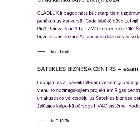
CLADLUX ir pagodināts būt starp tiem uzņēmumie
panākumus konkursā “Gada labākā būve Latvijā 
Rīgā, Reinvaldu ielā 17, TZMO konferenču zālē. Šo
būvniecības nozarē.Ar lepnumu dalāmies ar 
lasīt tālāk
SATEKLES BIZNESA CENTRS – esam pa
Lepojamies ar paveikto!Esam veiksmīgi pabei
vienu no nozīmīgākajiem projektiem Rīgas centrāl
un akustisko veiktspēju, uz Satekles biznesa cen
žalūzijas kalpo kā pārsegs HVAC sistēmai, nodroš
lasīt tālāk