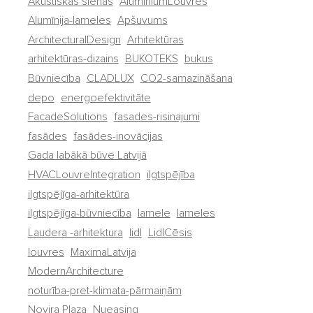
Akustiskās sienas
AluminiumLouvres
Alumīnija-lameles
Apšuvums
ArchitecturalDesign
Arhitektūras
arhitektūras-dizains
BUKOTEKS
bukus
Būvniecība
CLADLUX
CO2-samazināšana
depo
energoefektivitāte
FacadeSolutions
fasades-risinajumi
fasādes
fasādes-inovācijas
Gada labākā būve Latvijā
HVACLouvreIntegration
ilgtspējība
ilgtspējīga-arhitektūra
ilgtspējīga-būvniecība
lamele
lameles
Laudera -arhitektura
lidl
LidlCēsis
louvres
MaximaLatvija
ModernArchitecture
noturība-pret-klimata-pārmaiņām
Novira Plaza
Nueasing