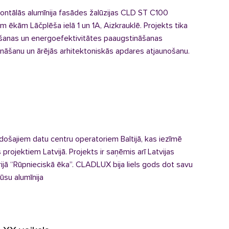
ontālās alumīnija fasādes žalūzijas CLD ST C100
 ēkām Lāčplēša ielā 1 un 1A, Aizkrauklē. Projekts tika
ošanas un energoefektivitātes paaugstināšanas
tināšanu un ārējās arhitektoniskās apdares atjaunošanu.
 vadošajiem datu centru operatoriem Baltijā, kas iezīmē
projektiem Latvijā. Projekts ir saņēmis arī Latvijas
rijā “Rūpnieciskā ēka”. CLADLUX bija liels gods dot savu
ūsu alumīnija