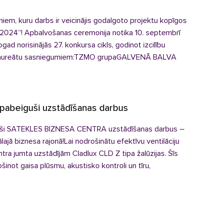
m, kuru darbs ir veicinājis godalgoto projektu kopīgos
2024”! Apbalvošanas ceremonija notika 10. septembrī
gad norisinājās 27. konkursa cikls, godinot izcilību
šo laureātu sasniegumiem:TZMO grupaGALVENĀ BALVA
beiguši uzstādīšanas darbus
guši SATEKLES BIZNESA CENTRA uzstādīšanas darbus –
ajā biznesa rajonā!Lai nodrošinātu efektīvu ventilāciju
tra jumta uzstādījām Cladlux CLD Z tipa žalūzijas. Šīs
inot gaisa plūsmu, akustisko kontroli un tīru,