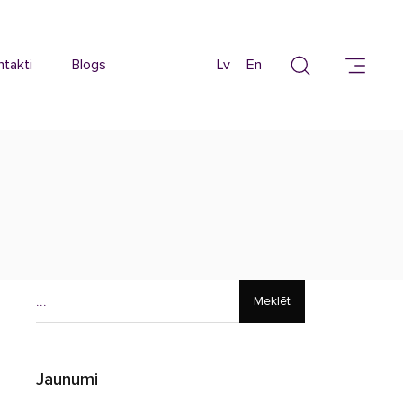
ntakti
Blogs
Lv
En
Meklēt
Jaunumi