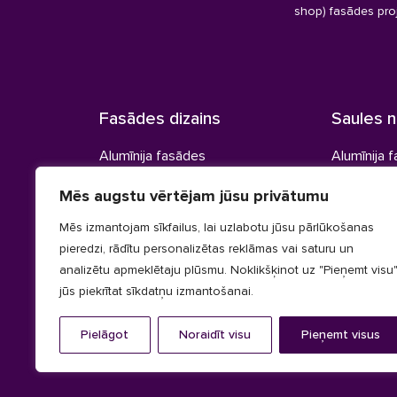
shop) fasādes pro
Fasādes dizains
Saules 
Alumīnija fasādes
Alumīnija 
Koka fasādes
Koka lame
Mēs augstu vērtējam jūsu privātumu
Kompozītmateriāla fasādes
Slēģi
Mēs izmantojam sīkfailus, lai uzlabotu jūsu pārlūkošanas
pieredzi, rādītu personalizētas reklāmas vai saturu un
Uzstādīšanas sistēma
analizētu apmeklētaju plūsmu. Noklikšķinot uz "Pieņemt visu"
jūs piekrītat sīkdatņu izmantošanai.
Pielāgot
Noraidīt visu
Pieņemt visus
© CLADLUX 2024. Visas tiesības aizsargātas.