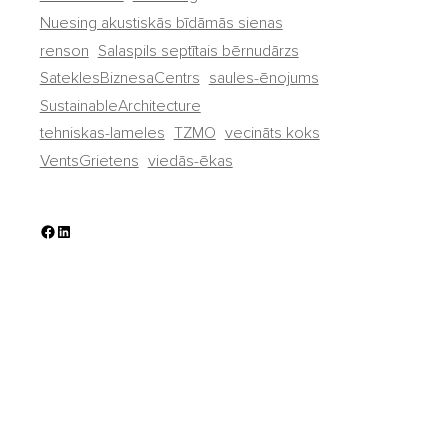
Nuesing akustiskās bīdāmās sienas
renson
Salaspils septītais bērnudārzs
SateklesBiznesaCentrs
saules-ēnojums
SustainableArchitecture
tehniskas-lameles
TZMO
vecināts koks
VentsGrietens
viedās-ēkas