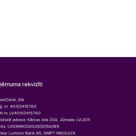
ņēmuma rekvizīti
eenDeck, SIA
ģ. nr. 40103415760
N nr. LV40103415760
ridiskā adrese: Kārsas iela 20A, Jūrmala, LV-2011
nts: LV93RIKO0002930156389
nka: Luminor Bank AS, SWIFT RIKOLV2X