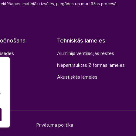
jektēšanas, materiālu izvēles, piegādes un montāžas procesā.
noēnošana
Tehniskās lameles
fasādes
Alumīnija ventilācijas restes
les
Nepārtrauktas Z formas lameles
Akustiskās lameles
,
Privātuma politika