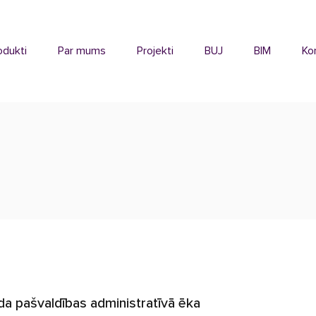
odukti
Par mums
Projekti
BUJ
BIM
Ko
da pašvaldības administratīvā ēka