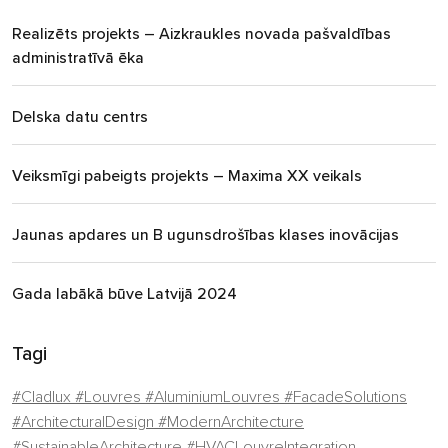
Realizēts projekts – Aizkraukles novada pašvaldības
administratīvā ēka
Delska datu centrs
Veiksmīgi pabeigts projekts – Maxima XX veikals
Jaunas apdares un B ugunsdrošības klases inovācijas
Gada labākā būve Latvijā 2024
Tagi
#Cladlux #Louvres #AluminiumLouvres #FacadeSolutions
#ArchitecturalDesign #ModernArchitecture
#SustainableArchitecture #HVACLouvreIntegration