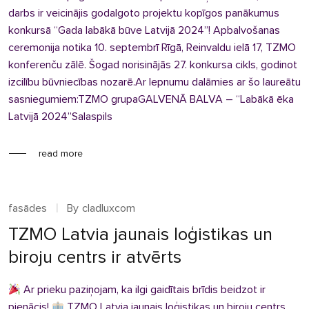
darbs ir veicinājis godalgoto projektu kopīgos panākumus
konkursā “Gada labākā būve Latvijā 2024”! Apbalvošanas
ceremonija notika 10. septembrī Rīgā, Reinvaldu ielā 17, TZMO
konferenču zālē. Šogad norisinājās 27. konkursa cikls, godinot
izcilību būvniecības nozarē.Ar lepnumu dalāmies ar šo laureātu
sasniegumiem:TZMO grupaGALVENĀ BALVA – “Labākā ēka
Latvijā 2024”Salaspils
read more
fasādes
By
cladluxcom
TZMO Latvia jaunais loģistikas un
biroju centrs ir atvērts
Ar prieku paziņojam, ka ilgi gaidītais brīdis beidzot ir
pienācis!
TZMO Latvia jaunais loģistikas un biroju centrs