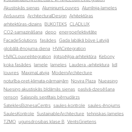
Akustiskās sienas
AluminiumLouvres
Alumīnija-lameles
Apšuvums
ArchitecturalDesign
Arhitektūras
arhitektūras-dizains
BUKOTEKS
CLADLUX
CO2-samazināšana
depo
energoefektivitāte
FacadeSolutions
fasādes
Gada labākā būve Latvijā
globālā-ēnojuma-diena
HVACintegration
HVACLouvreIntegration
ilgtspējīga-arhitektūra
Kebony
koka fasādes
lamele
lameles
Laudera -arhitektura
lidl
louvres
MaximaLatvija
ModernArchitecture
noturība-pret-klimata-pārmaiņām
Novira Plaza
Nueasing
Nuesing akustiskās bīdāmās sienas
pasīvā-dzesēšana
renson
Salaspils septītais bērnudārzs
SateklesBiznesaCentrs
saules-kontrole
saules-ēnojums
SaulesKontrole
SustainableArchitecture
tehniskas-lameles
TZMO
ugunsdrosibas klase B
VentsGrietens