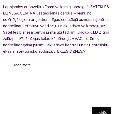
Lepojamies ar paveikto!Esam veiksmīgi pabeiguši SATEKLES
BIZNESA CENTRA uzstādīšanas darbus – vienu no
nozīmīgākajiem projektiem Rīgas centrālajā biznesa rajonā!Lai
nodrošinātu efektīvu ventilāciju un akustisko veiktspēju, uz
Satekles biznesa centra jumta uzstādījām Cladlux CLD Z tipa
žalūzijas. Šīs žalūzijas kalpo kā pārsegs HVAC sistēmai,
nodrošinot gaisa plūsmu, akustisko kontroli un tīru, estētisku
ēkas arhitektonisko apdari.SATEKLES BIZNESA
read more
meklēt