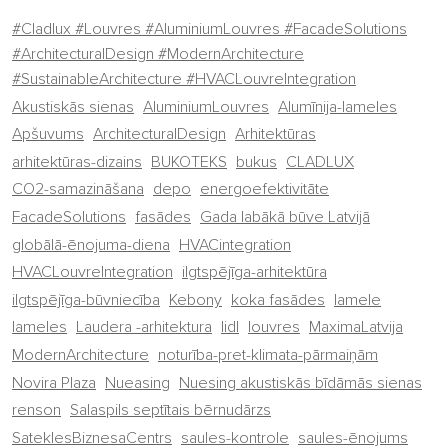
#Cladlux #Louvres #AluminiumLouvres #FacadeSolutions
#ArchitecturalDesign #ModernArchitecture
#SustainableArchitecture #HVACLouvreIntegration
Akustiskās sienas
AluminiumLouvres
Alumīnija-lameles
Apšuvums
ArchitecturalDesign
Arhitektūras
arhitektūras-dizains
BUKOTEKS
bukus
CLADLUX
CO2-samazināšana
depo
energoefektivitāte
FacadeSolutions
fasādes
Gada labākā būve Latvijā
globālā-ēnojuma-diena
HVACintegration
HVACLouvreIntegration
ilgtspējīga-arhitektūra
ilgtspējīga-būvniecība
Kebony
koka fasādes
lamele
lameles
Laudera -arhitektura
lidl
louvres
MaximaLatvija
ModernArchitecture
noturība-pret-klimata-pārmaiņām
Novira Plaza
Nueasing
Nuesing akustiskās bīdāmās sienas
renson
Salaspils septītais bērnudārzs
SateklesBiznesaCentrs
saules-kontrole
saules-ēnojums