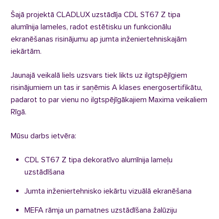
Šajā projektā CLADLUX uzstādīja CDL ST67 Z tipa
alumīnija lameles, radot estētisku un funkcionālu
ekranēšanas risinājumu ap jumta inženiertehniskajām
iekārtām.
Jaunajā veikalā liels uzsvars tiek likts uz ilgtspējīgiem
risinājumiem un tas ir saņēmis A klases energosertifikātu,
padarot to par vienu no ilgtspējīgākajiem Maxima veikaliem
Rīgā.
Mūsu darbs ietvēra:
CDL ST67 Z tipa dekoratīvo alumīnija lameļu
uzstādīšana
Jumta inženiertehnisko iekārtu vizuālā ekranēšana
MEFA rāmja un pamatnes uzstādīšana žalūziju