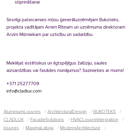
stiprināšanai
Sirsnīgi pateicamies mūsu ģenerāluzņēmējam Bukoteks,
projekta vadītājam Arnim Rītiņam un uzņēmuma direktoram
Arvim Mūrniekam par uzticību un sadarbību.
Meklējat estētiskus un ilgtspējīgus žalūziju, saules
aizsardzības vai fasādes risinājumus? Sazinieties ar mums!
+371 25277709
info@cladlux.com
AluminiumLouvres
/
ArchitecturalDesign
/
BUKOTEKS
/
CLADLUX
/
FacadeSolutions
/
HVACLouvreIntegration
/
louvres
/
MaximaLatvija
/
ModernArchitecture
/