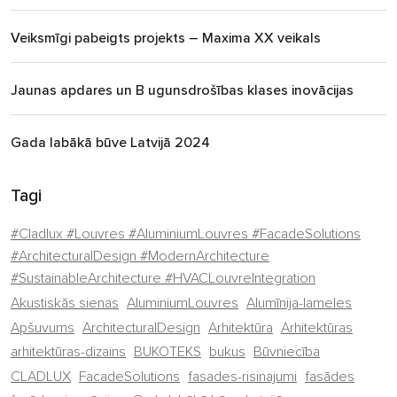
Veiksmīgi pabeigts projekts – Maxima XX veikals
Jaunas apdares un B ugunsdrošības klases inovācijas
Gada labākā būve Latvijā 2024
Tagi
#Cladlux #Louvres #AluminiumLouvres #FacadeSolutions
#ArchitecturalDesign #ModernArchitecture
#SustainableArchitecture #HVACLouvreIntegration
Akustiskās sienas
AluminiumLouvres
Alumīnija-lameles
Apšuvums
ArchitecturalDesign
Arhitektūra
Arhitektūras
arhitektūras-dizains
BUKOTEKS
bukus
Būvniecība
CLADLUX
FacadeSolutions
fasades-risinajumi
fasādes