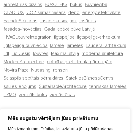
arhitektūras-dizains
BUKOTEKS
bukus
Būvniecība
CLADLUX
CO2-samazināšana
depo
energoefektivitāte
FacadeSolutions
fasades-risinajumi
fasādes
fasādes-inovācijas
Gada labākā būve Latvijā
HVACLouvreIntegration
ilgtspējība
ilgtspējīga-arhitektūra
ilgtspējīga-būvniecība
lamele
lameles
Laudera -arhitektura
lidl
LidlCēsis
louvres
MaximaLatvija
moderna-arhitektura
ModernArchitecture
noturība-pret-klimata-pārmaiņām
Novira Plaza
Nueasing
renson
Salaspils septītais bērnudārzs
SateklesBiznesaCentrs
saules-ēnojums
SustainableArchitecture
tehniskas-lameles
TZMO
vecināts koks
viedās-ēkas
Facebook
LinkedIn
Mēs augstu vērtējam jūsu privātumu
Mēs izmantojam sīkfailus, lai uzlabotu jūsu pārlūkošanas