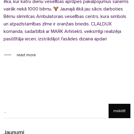
ēka, kur katru dienu veselības aprūpes pakalpojumus saņems
vairāk nekā 1000 bērnu.
Jaunajā ēkā jau sācis darboties
Bērnu slimnīcas Ambulatorais veselības centrs, kura simbols
un atpazīstamības zīme ir oranžais briedis. CLALDUX
komanda, sadarbībā ar MARK Arhitekti, veiksmīgi realizēja
pasūtītāja ieceri, izstrādājot fasādes dizaina apdari
read more
meklēt
Jaunumi