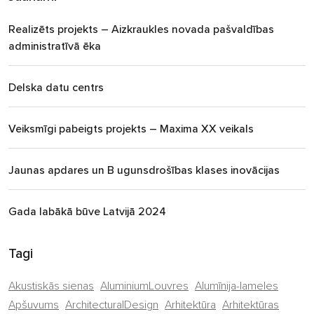
Realizēts projekts – Aizkraukles novada pašvaldības
administratīvā ēka
Delska datu centrs
Veiksmīgi pabeigts projekts – Maxima XX veikals
Jaunas apdares un B ugunsdrošības klases inovācijas
Gada labākā būve Latvijā 2024
Tagi
Akustiskās sienas
AluminiumLouvres
Alumīnija-lameles
Apšuvums
ArchitecturalDesign
Arhitektūra
Arhitektūras