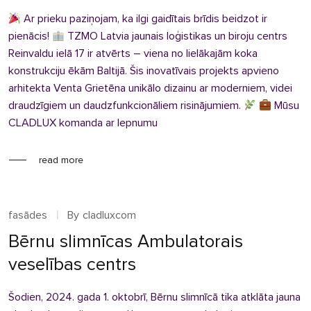
Ar prieku paziņojam, ka ilgi gaidītais brīdis beidzot ir
pienācis!
TZMO Latvia jaunais loģistikas un biroju centrs
Reinvaldu ielā 17 ir atvērts – viena no lielākajām koka
konstrukciju ēkām Baltijā. Šis inovatīvais projekts apvieno
arhitekta Venta Grietēna unikālo dizainu ar moderniem, videi
draudzīgiem un daudzfunkcionāliem risinājumiem.
Mūsu
CLADLUX komanda ar lepnumu
read more
fasādes
By
cladluxcom
Bērnu slimnīcas Ambulatorais
veselības centrs
Šodien, 2024. gada 1. oktobrī, Bērnu slimnīcā tika atklāta jauna