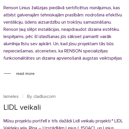
Renson Linius žalūzijas piedāvā sertificētus risinājumus, kas
atbilst galvenajām tehniskajām prasībām: nodrošina efektīvu
ventilāciju, ūdens aizsardzību un trokšņu samazināšanu.
Renson ļauj slēpt instalācijas, neapdraudot dizaina estētiku.
Iespējams, pēc šī izlasīšanas jūs sāksiet pamanīt vairāk
alumīnija līstu sev apkārt. Un, kad jūsu projektam tās būs
nepieciešamas, atcerieties, ka RENSON specializējas
funkcionalitātes un dizaina apvienošanā augstas veiktspējas
read more
lameles
By
cladluxcom
LIDL veikali
Mūsu projektu portfelī ir trīs dažādi Lidl veikalu projekti:* LIDL
Valdeķu iela, Rīga – Uzstādījām Linius L.150ACL un Linius