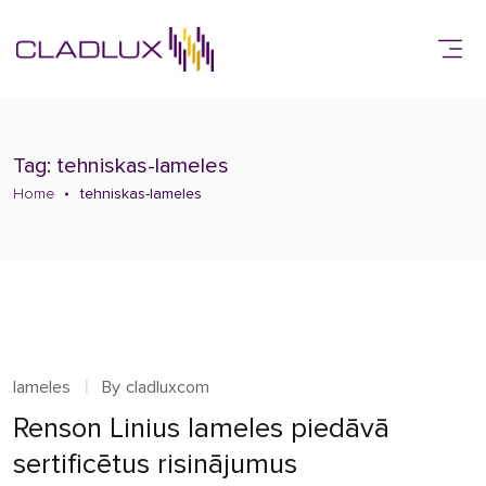
Tag: tehniskas-lameles
Home
tehniskas-lameles
lameles
By
cladluxcom
Renson Linius lameles piedāvā
sertificētus risinājumus