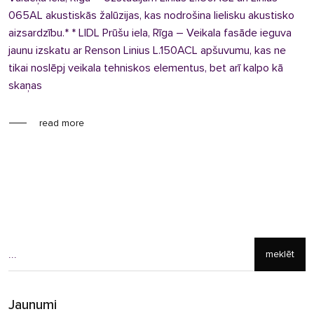
065AL akustiskās žalūzijas, kas nodrošina lielisku akustisko
aizsardzību.* * LIDL Prūšu iela, Rīga – Veikala fasāde ieguva
jaunu izskatu ar Renson Linius L.150ACL apšuvumu, kas ne
tikai noslēpj veikala tehniskos elementus, bet arī kalpo kā
skaņas
read more
meklēt
Jaunumi