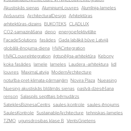
Akustiskās sienas
AluminiumLouvres
Alumīnija-lameles
Apšuvums
ArchitecturalDesign
Arhitektūras
arhitektūras-dizains
BUKOTEKS
CLADLUX
CO2-samazināšana
depo
energoefektivitāte
FacadeSolutions
fasādes
Gada labākā būve Latvijā
globālā-ēnojuma-diena
HVACintegration
HVACLouvreIntegration
ilgtspējīga-arhitektūra
Kebony
koka fasādes
lamele
lameles
Laudera -arhitektura
lidl
louvres
MaximaLatvija
ModernArchitecture
noturība-pret-klimata-pārmaiņām
Novira Plaza
Nueasing
Nuesing akustiskās bīdāmās sienas
pasīvā-dzesēšana
renson
Salaspils septītais bērnudārzs
SateklesBiznesaCentrs
saules-kontrole
saules-ēnojums
SaulesKontrole
SustainableArchitecture
tehniskas-lameles
TZMO
ugunsdrosibas klase B
VentsGrietens