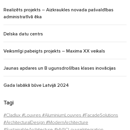
Realizēts projekts – Aizkraukles novada pašvaldības
administratīvā ēka
Delska datu centrs
Veiksmīgi pabeigts projekts – Maxima XX veikals
Jaunas apdares un B ugunsdrošības klases inovācijas
Gada labākā būve Latvijā 2024
Tagi
#Cladlux #Louvres #AluminiumLouvres #FacadeSolutions
#ArchitecturalDesign #ModernArchitecture
#SustainableArchitecture #HVACLouvreIntegration