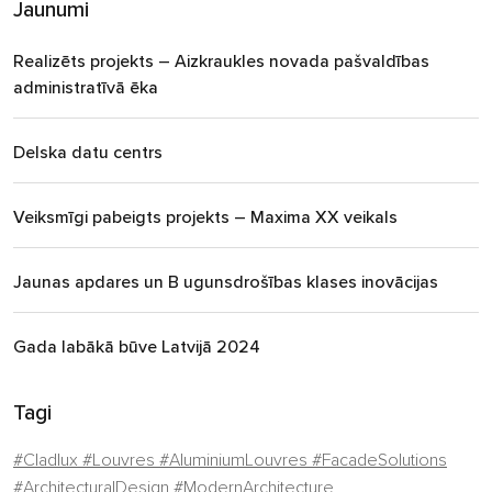
Jaunumi
Realizēts projekts – Aizkraukles novada pašvaldības
administratīvā ēka
Delska datu centrs
Veiksmīgi pabeigts projekts – Maxima XX veikals
Jaunas apdares un B ugunsdrošības klases inovācijas
Gada labākā būve Latvijā 2024
Tagi
#Cladlux #Louvres #AluminiumLouvres #FacadeSolutions
#ArchitecturalDesign #ModernArchitecture