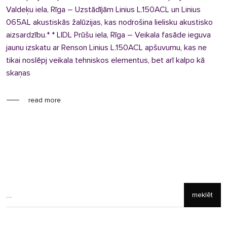
Valdeķu iela, Rīga – Uzstādījām Linius L.150ACL un Linius
065AL akustiskās žalūzijas, kas nodrošina lielisku akustisko
aizsardzību.* * LIDL Prūšu iela, Rīga – Veikala fasāde ieguva
jaunu izskatu ar Renson Linius L.150ACL apšuvumu, kas ne
tikai noslēpj veikala tehniskos elementus, bet arī kalpo kā
skaņas
read more
meklēt