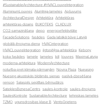
#SustainableArchitecture #HVACLouvreIntegration
AluminiumLouvres
Alumīnija-lameles
Apšuvums
ArchitecturalDesign
Arhitektūra
Arhitektūras
arhitektūras-dizains
BUKOTEKS
CLADLUX
CO2-samazināšana
depo
energoefektivitāte
FacadeSolutions
fasādes
Gada labākā būve Latvijā
globālā-ēnojuma-diena
HVACintegration
HVACLouvreIntegration
ilgtspējīga-arhitektūra
Kebony
koka fasādes
lamele
lameles
lidl
louvres
MaximaLatvija
moderna-arhitektura
ModernArchitecture
noturība-pret-klimata-pārmaiņām
Novira Plaza
Nueasing
Nuesing akustiskās bīdāmās sienas
pasīvā-dzesēšana
renson
Salaspils septītais bērnudārzs
SateklesBiznesaCentrs
saules-kontrole
saules-ēnojums
SaulesKontrole
SustainableArchitecture
tehniskas-lameles
TZMO
ugunsdrosibas klase B
VentsGrietens