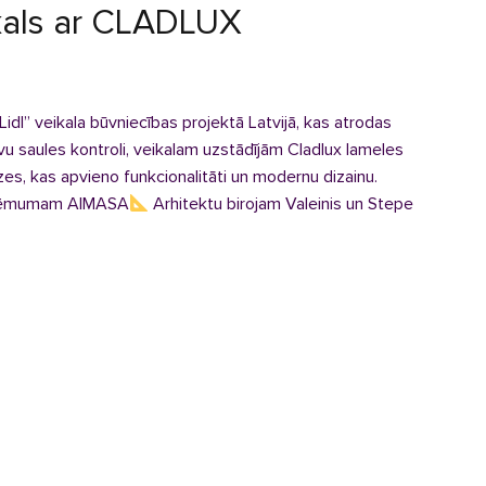
ikals ar CLADLUX
idl” veikala būvniecības projektā Latvijā, kas atrodas
vu saules kontroli, veikalam uzstādījām Cladlux lameles
es, kas apvieno funkcionalitāti un modernu dizainu.
ēmumam AIMASA
Arhitektu birojam Valeinis un Stepe