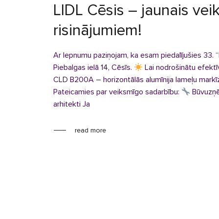
LIDL Cēsis – jaunais ve
risinājumiem!
Ar lepnumu paziņojam, ka esam piedalījušies 33. “L
Piebalgas ielā 14, Cēsīs.
Lai nodrošinātu efektī
CLD B200A – horizontālās alumīnija lameļu markīz
Pateicamies par veiksmīgo sadarbību:
Būvuzņ
arhitekti Ja
read more