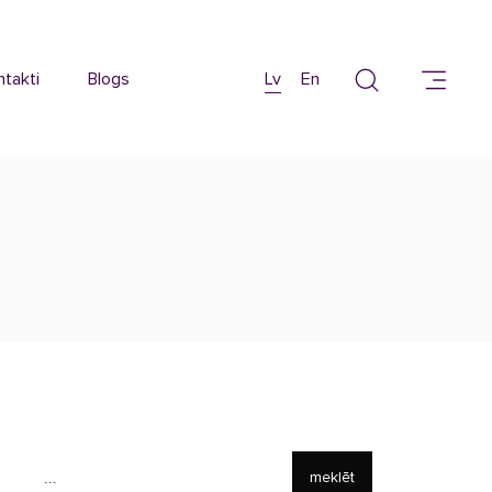
ntakti
Blogs
Lv
En
meklēt