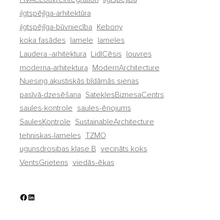
ilgtspējīga-arhitektūra
ilgtspējīga-būvniecība
Kebony
koka fasādes
lamele
lameles
Laudera -arhitektura
LidlCēsis
louvres
moderna-arhitektura
ModernArchitecture
Nuesing akustiskās bīdāmās sienas
pasīvā-dzesēšana
SateklesBiznesaCentrs
saules-kontrole
saules-ēnojums
SaulesKontrole
SustainableArchitecture
tehniskas-lameles
TZMO
ugunsdrosibas klase B
vecināts koks
VentsGrietens
viedās-ēkas
Facebook
LinkedIn