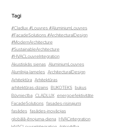
Tagi
#Cladlux #Louvres #AluminiumLouvres
#FacadeSolutions #ArchitecturalDesign
#ModernArchitecture
#SustainableArchitecture
#HVACLouvreIntegration
Akustiskās sienas
AluminiumLouvres
Alumīnija-lameles
ArchitecturalDesign
Arhitektūra
Arhitektūras
arhitektūras-dizains
BUKOTEKS
bukus
Būvniecība
CLADLUX
energoefektivitāte
FacadeSolutions
fasades-risinajumi
fasādes
fasādes-inovācijas
globālā-ēnojuma-diena
HVACintegration
HVACLouvreIntegration
ilgtspējība