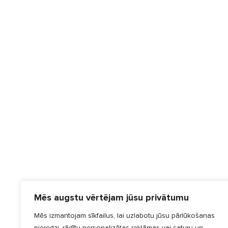
Mēs augstu vērtējam jūsu privātumu
Mēs izmantojam sīkfailus, lai uzlabotu jūsu pārlūkošanas
pieredzi, rādītu personalizētas reklāmas vai saturu un