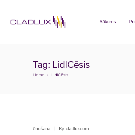
Sākums
Pr
Tag: LidlCēsis
Home
LidlCēsis
ēnošana
By
cladluxcom