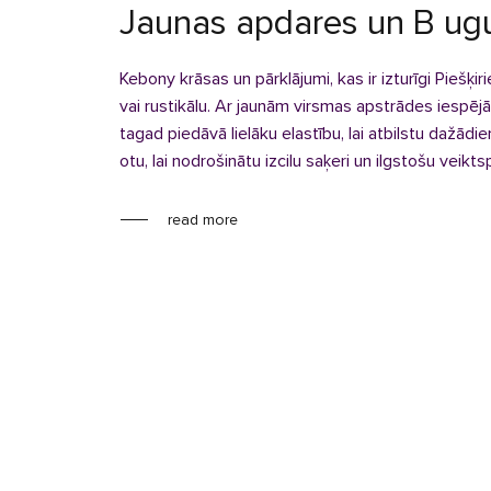
Jaunas apdares un B ugu
Kebony krāsas un pārklājumi, kas ir izturīgi Piešķ
vai rustikālu. Ar jaunām virsmas apstrādes iesp
tagad piedāvā lielāku elastību, lai atbilstu dažādi
otu, lai nodrošinātu izcilu saķeri un ilgstošu veikts
read more