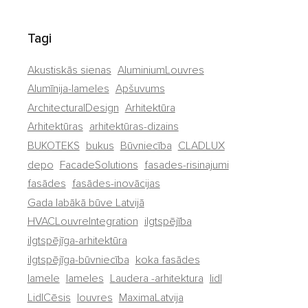
Tagi
Akustiskās sienas
AluminiumLouvres
Alumīnija-lameles
Apšuvums
ArchitecturalDesign
Arhitektūra
Arhitektūras
arhitektūras-dizains
BUKOTEKS
bukus
Būvniecība
CLADLUX
depo
FacadeSolutions
fasades-risinajumi
fasādes
fasādes-inovācijas
Gada labākā būve Latvijā
HVACLouvreIntegration
ilgtspējība
ilgtspējīga-arhitektūra
ilgtspējīga-būvniecība
koka fasādes
lamele
lameles
Laudera -arhitektura
lidl
LidlCēsis
louvres
MaximaLatvija