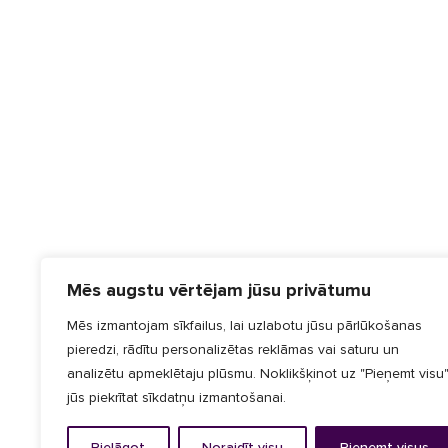
Mēs augstu vērtējam jūsu privātumu
Mēs izmantojam sīkfailus, lai uzlabotu jūsu pārlūkošanas
pieredzi, rādītu personalizētas reklāmas vai saturu un
analizētu apmeklētaju plūsmu. Noklikšķinot uz "Pieņemt visu"
jūs piekrītat sīkdatņu izmantošanai.
Pielāgot
Noraidīt visu
Pieņemt visus