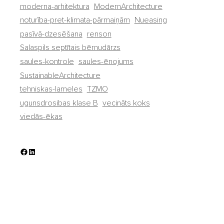
moderna-arhitektura
ModernArchitecture
noturība-pret-klimata-pārmaiņām
Nueasing
pasīvā-dzesēšana
renson
Salaspils septītais bērnudārzs
saules-kontrole
saules-ēnojums
SustainableArchitecture
tehniskas-lameles
TZMO
ugunsdrosibas klase B
vecināts koks
viedās-ēkas
Facebook
LinkedIn