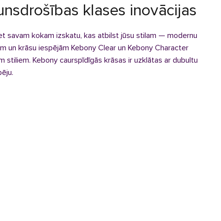
nsdrošības klases inovācijas
iriet savam kokam izskatu, kas atbilst jūsu stilam — modernu
ējām un krāsu iespējām Kebony Clear un Kebony Character
em stiliem. Kebony caurspīdīgās krāsas ir uzklātas ar dubultu
pēju.