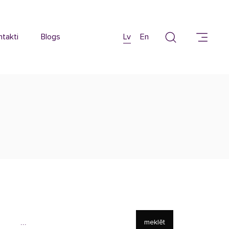
ntakti
Blogs
Lv
En
meklēt