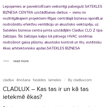
Lepojamies ar paveikto!Esam veiksmīgi pabeiguši SATEKLES
BIZNESA CENTRA uzstādīšanas darbus – vienu no
nozīmīgākajiem projektiem Rīgas centrālajā biznesa rajonā!Lai
nodrošinātu efektīvu ventilāciju un akustisko veiktspēju, uz
Satekles biznesa centra jumta uzstādījām Cladlux CLD Z tipa
žalūzijas. Šīs žalūzijas kalpo kā pārsegs HVAC sistēmai,
nodrošinot gaisa plūsmu, akustisko kontroli un tīru, estētisku
ēkas arhitektonisko apdari.SATEKLES BIZNESA
read more
cladlux
ēnošana
fasādes
lameles
By
cladluxcom
CLADLUX – Kas tas ir un kā tas
ietekmē ēkas?