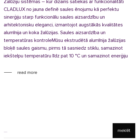
Žalūziju sistēmas – kur dizains satiekas ar funkcionalitāti
CLADLUX no jauna definē saules ēnojumu kā perfektu
sinerģiju starp funkcionālu saules aizsardzību un
arhitektonisku eleganci, izmantojot augstākās kvalitātes
alumīnija un koka žalūzijas. Saules aizsardzība un
temperatūras kontroleMūsu ekstrudētā alumīnija žalūzijas
bloķē saules gaismu, pirms tā sasniedz stiklu, samazinot
iekštelpu temperatūru līdz pat 10 °C un samazinot enerģiju
read more
meklēt