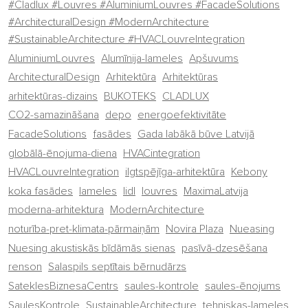
#Cladlux #Louvres #AluminiumLouvres #FacadeSolutions
#ArchitecturalDesign #ModernArchitecture
#SustainableArchitecture #HVACLouvreIntegration
AluminiumLouvres
Alumīnija-lameles
Apšuvums
ArchitecturalDesign
Arhitektūra
Arhitektūras
arhitektūras-dizains
BUKOTEKS
CLADLUX
CO2-samazināšana
depo
energoefektivitāte
FacadeSolutions
fasādes
Gada labākā būve Latvijā
globālā-ēnojuma-diena
HVACintegration
HVACLouvreIntegration
ilgtspējīga-arhitektūra
Kebony
koka fasādes
lameles
lidl
louvres
MaximaLatvija
moderna-arhitektura
ModernArchitecture
noturība-pret-klimata-pārmaiņām
Novira Plaza
Nueasing
Nuesing akustiskās bīdāmās sienas
pasīvā-dzesēšana
renson
Salaspils septītais bērnudārzs
SateklesBiznesaCentrs
saules-kontrole
saules-ēnojums
SaulesKontrole
SustainableArchitecture
tehniskas-lameles