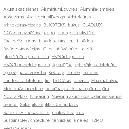
Akustiskās sienas
AluminiumLouvres
Alumīnija-lameles
Apšuvums
ArchitecturalDesign
Arhitektūras
arhitektūras-dizains
BUKOTEKS
bukus
CLADLUX
CO2-samazināšana
depo
energoefektivitāte
FacadeSolutions
fasades-risinajumi
fasādes
fasādes-inovācijas
Gada labākā būve Latvijā
globālā-ēnojuma-diena
HVACintegration
HVACLouvreIntegration
ilgtspējība
ilgtspējīga-arhitektūra
ilgtspējīga-būvniecība
Kebony
lamele
lameles
Laudera -arhitektura
lidl
LidlCēsis
louvres
MaximaLatvija
ModernArchitecture
noturība-pret-klimata-pārmaiņām
Novira Plaza
Nueasing
Nuesing akustiskās bīdāmās sienas
renson
Salaspils septītais bērnudārzs
SateklesBiznesaCentrs
saules-ēnojums
SustainableArchitecture
tehniskas-lameles
TZMO
VentsGrietens