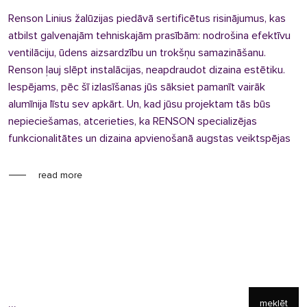
Renson Linius žalūzijas piedāvā sertificētus risinājumus, kas
atbilst galvenajām tehniskajām prasībām: nodrošina efektīvu
ventilāciju, ūdens aizsardzību un trokšņu samazināšanu.
Renson ļauj slēpt instalācijas, neapdraudot dizaina estētiku.
Iespējams, pēc šī izlasīšanas jūs sāksiet pamanīt vairāk
alumīnija līstu sev apkārt. Un, kad jūsu projektam tās būs
nepieciešamas, atcerieties, ka RENSON specializējas
funkcionalitātes un dizaina apvienošanā augstas veiktspējas
read more
meklēt