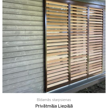
Bīdamās starpsienas
Privātmāja Liepājā