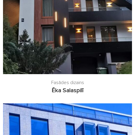
Fasādes dizains
Ēka Salaspilī