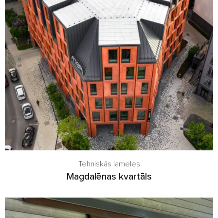
Tehniskās lameles
Magdalēnas kvartāls