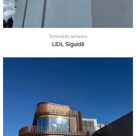
Tehniskās lameles
LIDL Siguldā