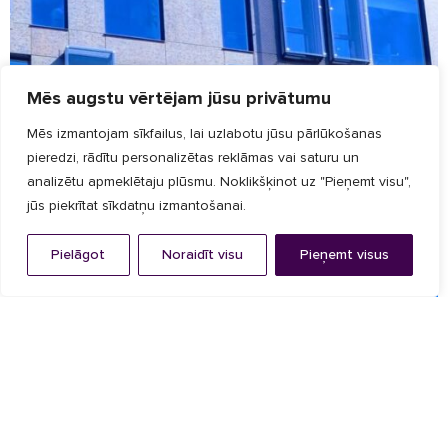
Mēs augstu vērtējam jūsu privātumu
Mēs izmantojam sīkfailus, lai uzlabotu jūsu pārlūkošanas
pieredzi, rādītu personalizētas reklāmas vai saturu un
analizētu apmeklētaju plūsmu. Noklikšķinot uz "Pieņemt visu",
jūs piekrītat sīkdatņu izmantošanai.
Pielāgot
Noraidīt visu
Pieņemt visus
Fasādes dizains
,
Saules noēnošana
ZEISS BIROJI