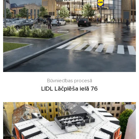
Būvniecības procesā
LIDL Lāčplēša ielā 76