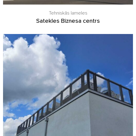
Tehniskās lameles
Satekles Biznesa centrs