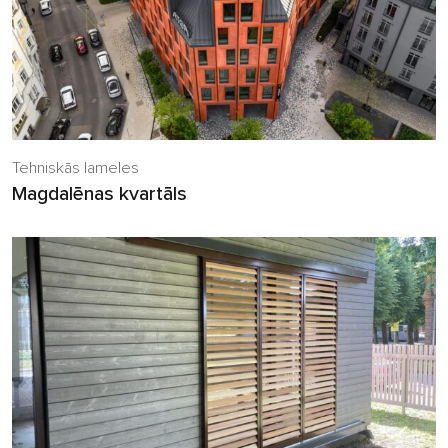
Tehniskās lameles
Magdalēnas kvartāls