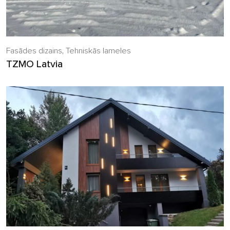
Fasādes dizains
,
Tehniskās lameles
TZMO Latvia