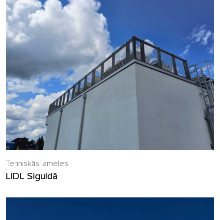
Tehniskās lameles
LIDL Siguldā