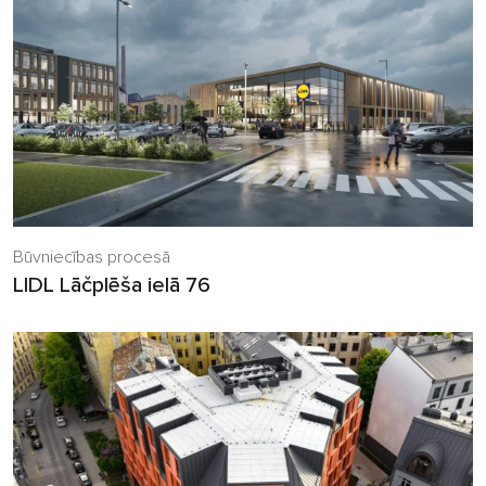
Būvniecības procesā
LIDL Lāčplēša ielā 76