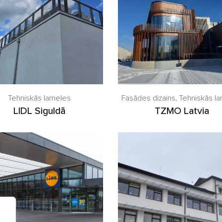
Tehniskās lameles
Fasādes dizains
,
Tehniskās l
LIDL Siguldā
TZMO Latvia