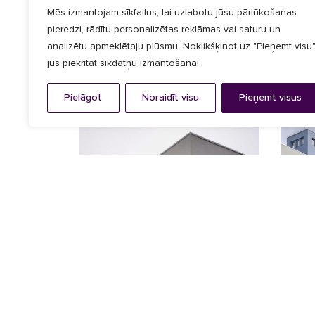
Mēs izmantojam sīkfailus, lai uzlabotu jūsu pārlūkošanas
pieredzi, rādītu personalizētas reklāmas vai saturu un
analizētu apmeklētaju plūsmu. Noklikšķinot uz "Pieņemt visu"
jūs piekrītat sīkdatņu izmantošanai.
Fasādes dizains
,
Saules noēnošana
ZEISS BIROJI
Pielāgot
Noraidīt visu
Pieņemt visus