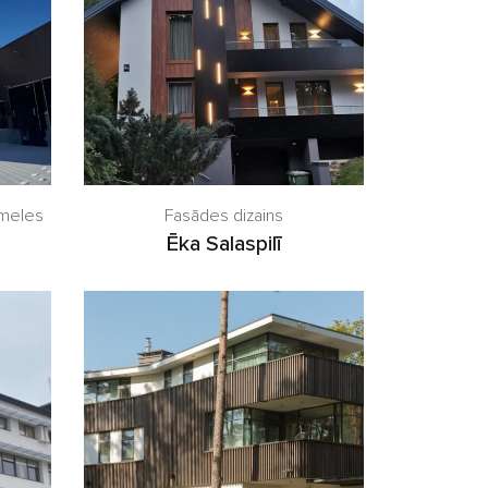
ameles
Fasādes dizains
Ēka Salaspilī