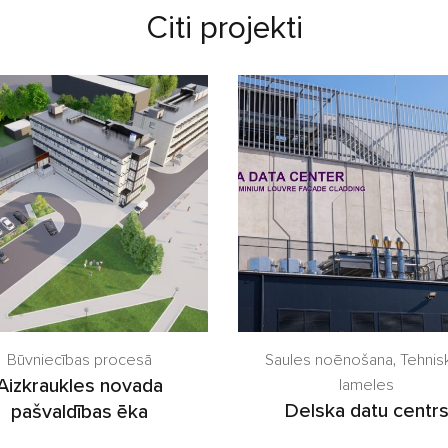
Citi projekti
Būvniecības procesā
Saules noēnošana
,
Tehnis
Aizkraukles novada
lameles
Delska datu centr
pašvaldības ēka