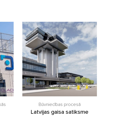
kās
Būvniecības procesā
Latvijas gaisa satiksme
s