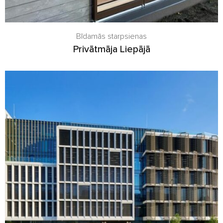
Bīdamās starpsienas
Privātmāja Liepājā