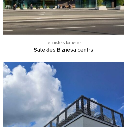
Tehniskās lameles
Satekles Biznesa centrs