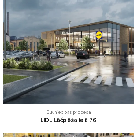
Būvniecības procesā
LIDL Lāčplēša ielā 76