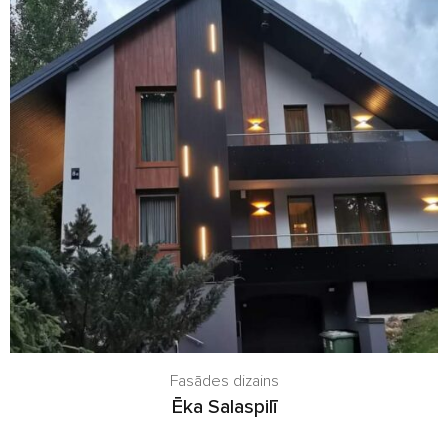
Fasādes dizains
Ēka Salaspilī