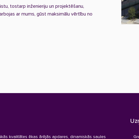
tu, tostarp inženieriju un projektēšanu,
adarbojas ar mums, gūst maksimālu vērtību no
Uz
kās kvalitātes ēkas ārējās apdares, dinamiskās saules
Gr