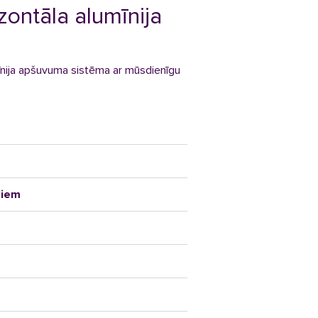
izontāla alumīnija
mīnija apšuvuma sistēma ar mūsdienīgu
ļiem