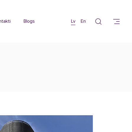
ntakti
Blogs
Lv
En