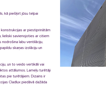
, kā piešķirt jūsu telpai
konstrukcijas ar piestiprinātām
 lieliski savienojoties ar citiem
 nodrošina labu ventilāciju,
 papildu skaņas izolāciju un
ju, un to veido vertikāli vai
teiktos attālumos.
Lameļu turētāji
nātas pie turētājiem. Dizains ir
kcijas Cladlux piedāvā dažāda