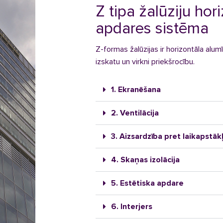
Z tipa žalūziju hor
apdares sistēma
Z-formas žalūzijas ir horizontāla alu
izskatu un virkni priekšrocību.
1. Ekranēšana
2. Ventilācija
3. Aizsardzība pret laikapstāk
4. Skaņas izolācija
5. Estētiska apdare
6. Interjers