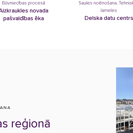
Būvniecības procesā
Saules noēnošana
,
Tehnis
Aizkraukles novada
lameles
Delska datu centr
pašvaldības ēka
ŠANA
as reģionā