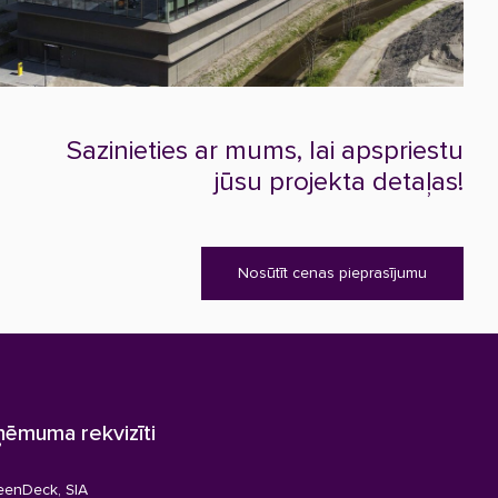
Sazinieties ar mums, lai apspriestu
jūsu projekta detaļas!
Nosūtīt cenas pieprasījumu
ņēmuma rekvizīti
eenDeck, SIA