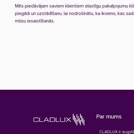
Mēs piedāvājam saviem klientiem elastīgu pakalpojumu klās
piegādi un uzstādīšanu, lai nodrošinātu, ka ikviens, kas s
mūsu iesaistīšanās.
Par mums
CLADLUX ir augstā