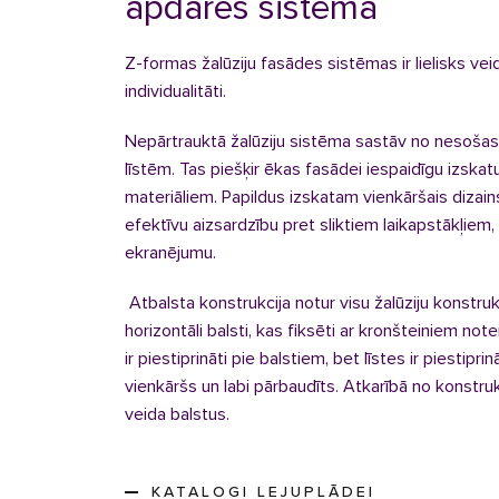
apdares sistēma
Z-formas žalūziju fasādes sistēmas ir lielisks veids
individualitāti.
Nepārtrauktā žalūziju sistēma sastāv no nesošas 
līstēm. Tas piešķir ēkas fasādei iespaidīgu izskatu,
materiāliem. Papildus izskatam vienkāršais dizains
efektīvu aizsardzību pret sliktiem laikapstākļiem,
ekranējumu.
Atbalsta konstrukcija notur visu žalūziju konstrukci
horizontāli balsti, kas fiksēti ar kronšteiniem no
ir piestiprināti pie balstiem, bet līstes ir piestipri
vienkāršs un labi pārbaudīts.
Atkarībā no konstru
veida balstus.
KATALOGI LEJUPLĀDEI