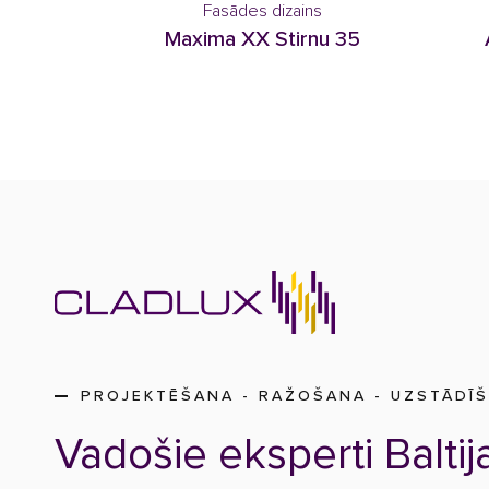
Fasādes dizains
Maxima XX Stirnu 35
PROJEKTĒŠANA - RAŽOŠANA - UZSTĀDĪ
Vadošie eksperti Baltij