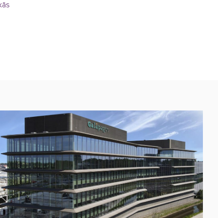
kās
s