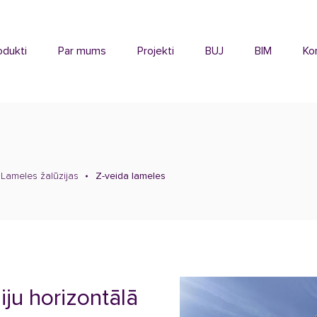
odukti
Par mums
Projekti
BUJ
BIM
Ko
Lameles žalūzijas
Z-veida lameles
iju horizontālā