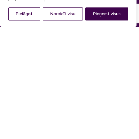
Akustiskās lameles
Pielāgot
Noraidīt visu
Pieņemt visus
Kontaktinformācija
+371 25 277 709
info@cladlux.com
Jūrkalnes iela 1, Rīga, LV-1046
Pr. - Pk. 09.00 - 17.00
© CLADLUX 2024. Visas tiesības aizsargātas.
Privātuma politika
Linkedin
Facebook