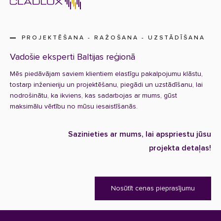
PROJEKTĒŠANA - RAŽOŠANA - UZSTĀDĪŠANA
Vadošie eksperti Baltijas reģionā
Mēs piedāvājam saviem klientiem elastīgu pakalpojumu klāstu,
tostarp inženieriju un projektēšanu, piegādi un uzstādīšanu, lai
nodrošinātu, ka ikviens, kas sadarbojas ar mums, gūst
maksimālu vērtību no mūsu iesaistīšanās.
Sazinieties ar mums, lai apspriestu jūsu
projekta detaļas!
Nosūtīt cenas pieprasījumu