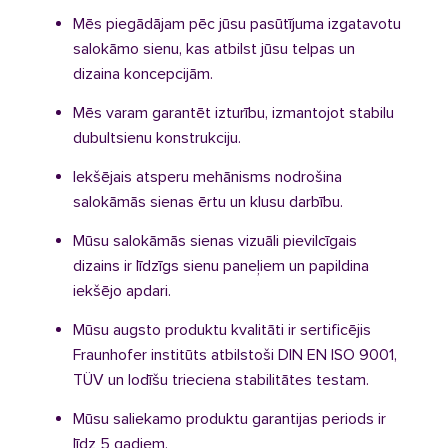
Mēs piegādājam pēc jūsu pasūtījuma izgatavotu
salokāmo sienu, kas atbilst jūsu telpas un
dizaina koncepcijām.
Mēs varam garantēt izturību, izmantojot stabilu
dubultsienu konstrukciju.
Iekšējais atsperu mehānisms nodrošina
salokāmās sienas ērtu un klusu darbību.
Mūsu salokāmās sienas vizuāli pievilcīgais
dizains ir līdzīgs sienu paneļiem un papildina
iekšējo apdari.
Mūsu augsto produktu kvalitāti ir sertificējis
Fraunhofer institūts atbilstoši DIN EN ISO 9001,
TÜV un lodīšu trieciena stabilitātes testam.
Mūsu saliekamo produktu garantijas periods ir
līdz 5 gadiem.