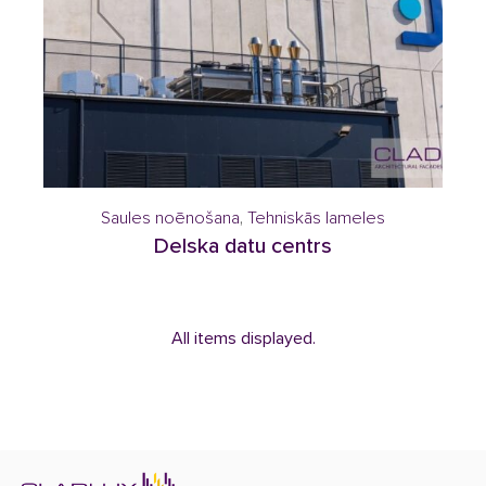
Saules noēnošana
,
Tehniskās lameles
Delska datu centrs
All items displayed.