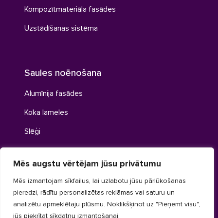
Kompozītmateriāla fasādes
Uzstādīšanas sistēma
Saules noēnošana
Alumīnija fasādes
Koka lameles
Slēģi
Mēs augstu vērtējam jūsu privātumu
Tehniskās lameles
Mēs izmantojam sīkfailus, lai uzlabotu jūsu pārlūkošanas
pieredzi, rādītu personalizētas reklāmas vai saturu un
Alumīnija ventilācijas restes
analizētu apmeklētaju plūsmu. Noklikšķinot uz "Pieņemt visu",
Nepārtrauktas Z formas lameles
jūs piekrītat sīkdatņu izmantošanai.