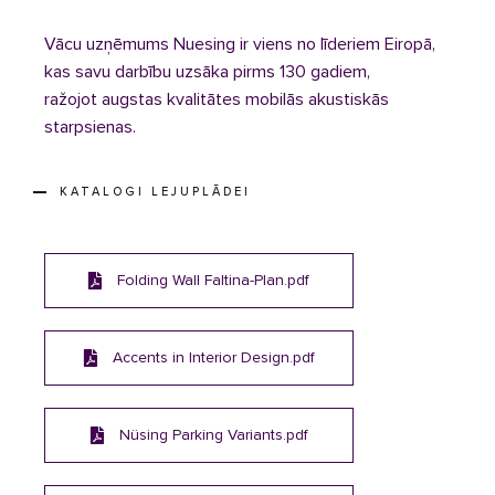
Vācu uzņēmums Nuesing ir viens no līderiem Eiropā,
kas savu darbību uzsāka pirms 130 gadiem,
ražojot augstas kvalitātes mobilās akustiskās
starpsienas.
KATALOGI LEJUPLĀDEI
Folding Wall Faltina-Plan.pdf
Accents in Interior Design.pdf
Nüsing Parking Variants.pdf