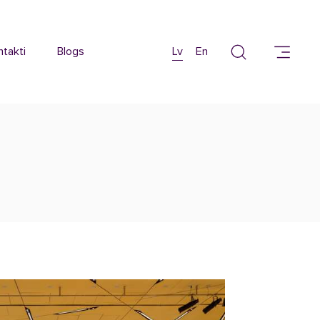
ntakti
Blogs
Lv
En