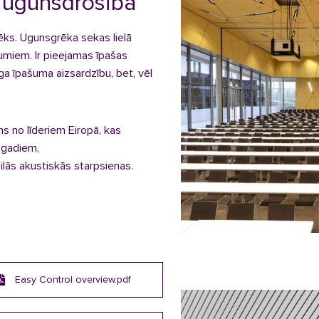
a ugunsdrošība
ēks. Ugunsgrēka sekas lielā
umiem. Ir pieejamas īpašas
īga īpašuma aizsardzību, bet, vēl
s no līderiem Eiropā, kas
 gadiem,
ilās akustiskās starpsienas.
Easy Control overview.pdf