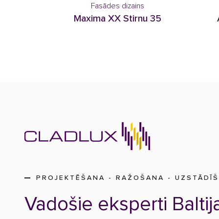
Fasādes dizains
Maxima XX Stirnu 35
PROJEKTĒŠANA - RAŽOŠANA - UZSTĀDĪ
Vadošie eksperti Baltij