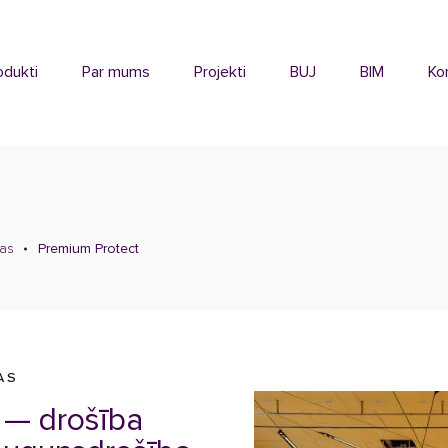
odukti
Par mums
Projekti
BUJ
BIM
Ko
nas
Premium Protect
AS
a — drošība