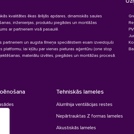
Uz
kās kvalitātes ēkas ārējās apdares, dinamiskās saules
Gr
ēšanas, inženierijas, produktu piegādes un montāžas
Re
ums ar partneriem visā pasaulē.
PV
Ju
s partneriem un augsta līmeņa speciālistiem esam izveidojuši
Ko
as platformu, lai kļūtu par vienas pieturas aģentūru (one stop
Ba
jektēšanas, materiālu izvēles, piegādes un montāžas procesā.
noēnošana
Tehniskās lameles
fasādes
Alumīnija ventilācijas restes
les
Nepārtrauktas Z formas lameles
Akustiskās lameles