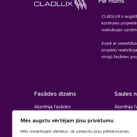
Par mums
CLADLUX ir augstā
kontroles projekt
realizācijas uzņēm
Kopā ar sadarbība
projektu realizācij
shop) fasādes pro
Fasādes dizains
Saules 
Alumīnija fasādes
Alumīnija 
Koka fasādes
Koka lame
Mēs augstu vērtējam jūsu privātumu
Kompozītmateriāla fasādes
Slēģi
Mēs izmantojam sīkfailus, lai uzlabotu jūsu pārlūkošanas