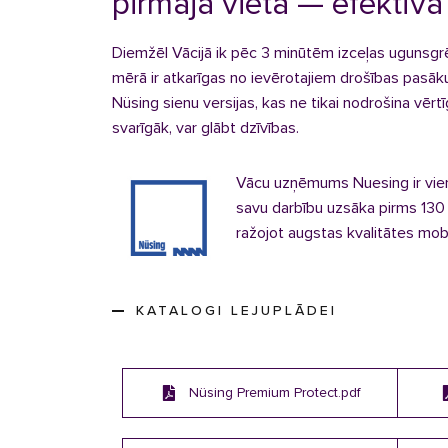
pirmajā vietā — efektīv
Diemžēl Vācijā ik pēc 3 minūtēm izceļas ugunsgr
mērā ir atkarīgas no ievērotajiem drošības pasāk
Nüsing sienu versijas, kas ne tikai nodrošina vērt
svarīgāk, var glābt dzīvības.
Vācu uzņēmums Nuesing ir vien
savu darbību uzsāka pirms 130
ražojot augstas kvalitātes mob
KATALOGI LEJUPLĀDEI
Nüsing Premium Protect.pdf