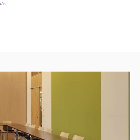
kās
s