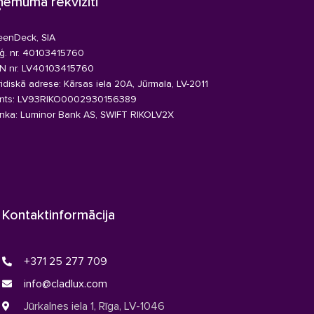
ņēmuma rekvizīti
eenDeck, SIA
ģ. nr. 40103415760
N nr. LV40103415760
ridiskā adrese: Kārsas iela 20A, Jūrmala, LV-2011
nts: LV93RIKO0002930156389
nka: Luminor Bank AS, SWIFT RIKOLV2X
Kontaktinformācija
+371 25 277 709
info@cladlux.com
Jūrkalnes iela 1, Rīga, LV-1046