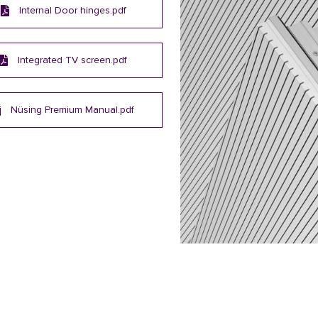
Internal Door hinges.pdf
Integrated TV screen.pdf
Nüsing Premium Manual.pdf