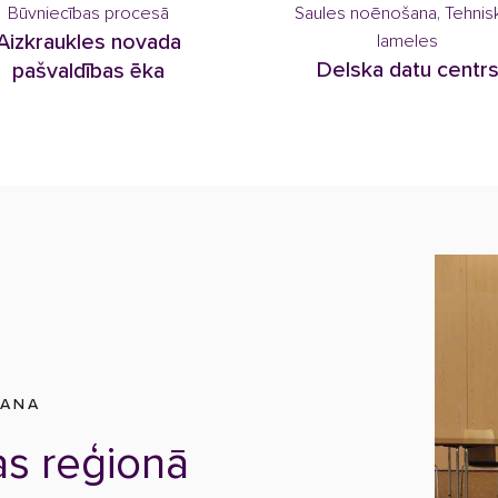
Būvniecības procesā
Saules noēnošana
,
Tehnis
Aizkraukles novada
lameles
Delska datu centr
pašvaldības ēka
ŠANA
as reģionā