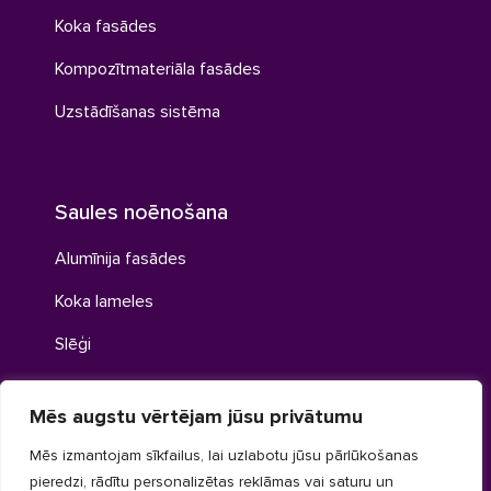
Koka fasādes
Kompozītmateriāla fasādes
Uzstādīšanas sistēma
Saules noēnošana
Alumīnija fasādes
Koka lameles
Slēģi
Mēs augstu vērtējam jūsu privātumu
Tehniskās lameles
Mēs izmantojam sīkfailus, lai uzlabotu jūsu pārlūkošanas
pieredzi, rādītu personalizētas reklāmas vai saturu un
Alumīnija ventilācijas restes