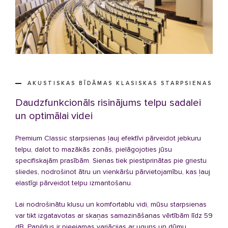
AKUSTISKAS BĪDĀMAS KLASISKAS STARPSIENAS
Daudzfunkcionāls risinājums telpu sadalei
un optimālai videi
Premium Classic starpsienas ļauj efektīvi pārveidot jebkuru
telpu, dalot to mazākās zonās, pielāgojoties jūsu
specifiskajām prasībām. Sienas tiek piestiprinātas pie griestu
sliedes, nodrošinot ātru un vienkāršu pārvietojamību, kas ļauj
elastīgi pārveidot telpu izmantošanu.
Lai nodrošinātu klusu un komfortablu vidi, mūsu starpsienas
var tikt izgatavotas ar skaņas samazināšanas vērtībām līdz 59
dB. Papildus ir pieejamas variācijas ar uguns un dūmu