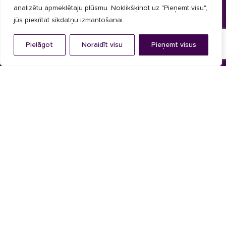
analizētu apmeklētaju plūsmu. Noklikšķinot uz "Pieņemt visu",
Nepārtrauktas Z formas lameles
jūs piekrītat sīkdatņu izmantošanai.
Akustiskās lameles
Pielāgot
Noraidīt visu
Pieņemt visus
Kontaktinformācija
+371 25 277 709
info@cladlux.com
Jūrkalnes iela 1, Rīga, LV-1046
Pr. - Pk. 09.00 - 17.00
© CLADLUX 2024. Visas tiesības aizsargātas.
Privātuma politika