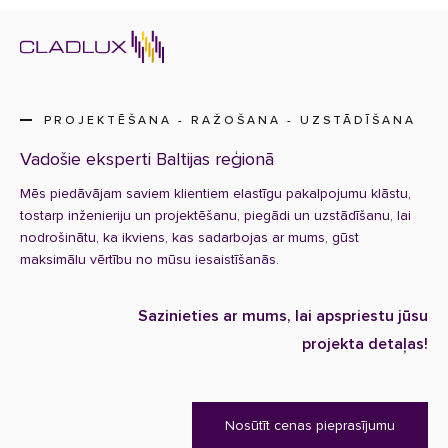
PROJEKTĒŠANA - RAŽOŠANA - UZSTĀDĪŠANA
Vadošie eksperti Baltijas reģionā
Mēs piedāvājam saviem klientiem elastīgu pakalpojumu klāstu,
tostarp inženieriju un projektēšanu, piegādi un uzstādīšanu, lai
nodrošinātu, ka ikviens, kas sadarbojas ar mums, gūst
maksimālu vērtību no mūsu iesaistīšanās.
Sazinieties ar mums, lai apspriestu jūsu
projekta detaļas!
Nosūtīt cenas pieprasījumu