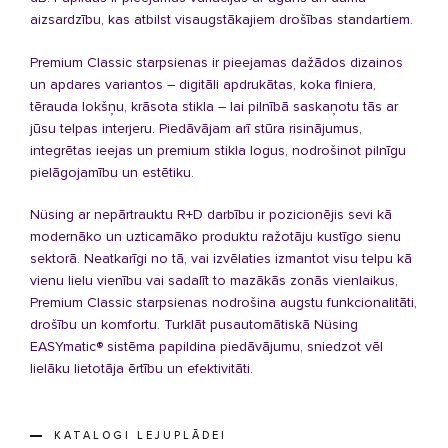
aizsardzību, kas atbilst visaugstākajiem drošības standartiem.
Premium Classic starpsienas ir pieejamas dažādos dizainos
un apdares variantos – digitāli apdrukātas, koka finiera,
tērauda lokšņu, krāsota stikla – lai pilnībā saskaņotu tās ar
jūsu telpas interjeru. Piedāvājam arī stūra risinājumus,
integrētas ieejas un premium stikla logus, nodrošinot pilnīgu
pielāgojamību un estētiku.
Nüsing
ar nepārtrauktu R+D darbību ir pozicionējis sevi kā
modernāko un uzticamāko produktu ražotāju kustīgo sienu
sektorā. Neatkarīgi no tā, vai izvēlaties izmantot visu telpu kā
vienu lielu vienību vai sadalīt to mazākās zonās vienlaikus,
Premium
Classic
starpsienas nodrošina augstu funkcionalitāti,
drošību un komfortu. Turklāt pusautomātiskā
Nüsing
EASYmatic
® sistēma papildina piedāvājumu, sniedzot vēl
lielāku lietotāja ērtību un efektivitāti.
KATALOGI LEJUPLĀDEI