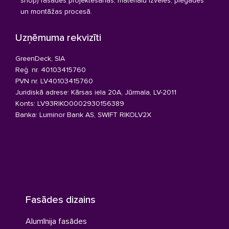
shop) fasādes projektēšanas, materiālu izvēles, piegādes
un montāžas procesā.
Uzņēmuma rekvizīti
GreenDeck, SIA
Reģ. nr. 40103415760
PVN nr. LV40103415760
Juridiskā adrese: Kārsas iela 20A, Jūrmala, LV-2011
Konts: LV93RIKO0002930156389
Banka: Luminor Bank AS, SWIFT RIKOLV2X
Fasādes dizains
Alumīnija fasādes