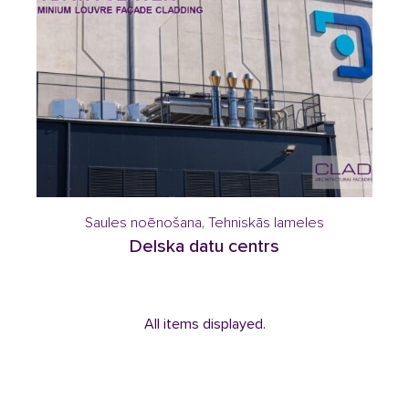
Saules noēnošana
,
Tehniskās lameles
Delska datu centrs
All items displayed.